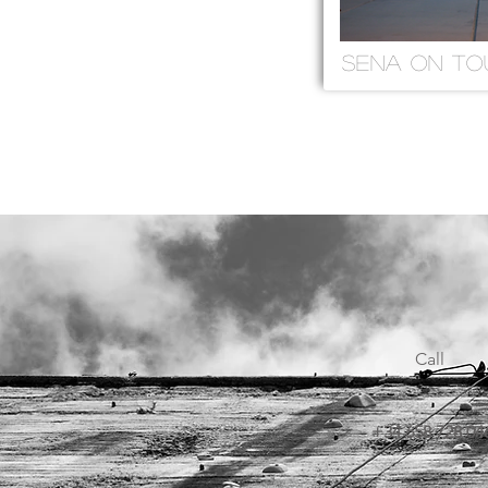
SENA ON TOU
Call
+34 658 728 04