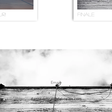
R!
FINALE
Email
6
danzavertical@del-reves.com